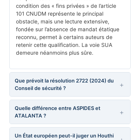
condition des « fins privées » de l’article
101 CNUDM représente le principal
obstacle, mais une lecture extensive,
fondée sur l’absence de mandat étatique
reconnu, permet à certains auteurs de
retenir cette qualification. La voie SUA
demeure néanmoins plus sûre.
Que prévoit la résolution 2722 (2024) du
Conseil de sécurité ?
Adoptée le 10 janvier 2024, elle condamne
les attaques contre la navigation en mer
Quelle différence entre ASPIDES et
ATALANTA ?
Rouge, exige leur cessation, rappelle la
liberté de navigation garantie par la
ATALANTA, lancée en 2008, lutte contre
CNUDM et prend note du droit des États
la piraterie somalienne avec un mandat
Un État européen peut-il juger un Houthi
de défendre leurs navires conformément