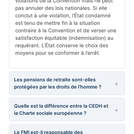
violations de la Convention mais ne peut
pas annuler des lois nationales. Si elle
conclut à une violation, l’État condamné
est tenu de mettre fin à la situation
contraire à la Convention et de verser une
satisfaction équitable (indemnisation) au
requérant. L’État conserve le choix des
moyens pour se conformer à l’arrêt.
Les pensions de retraite sont-elles
protégées par les droits de l’homme ?
Oui, indirectement. La CEDH a reconnu
que les pensions de retraite constituent
Quelle est la différence entre la CEDH et
la Charte sociale européenne ?
des « biens » protégés par l’article 1 du
Protocole n° 1 lorsqu’elles sont fondées sur
La CEDH (Convention européenne des
une base légale et génèrent une
droits de l’homme) protège principalement
Le FMI est-il responsable des