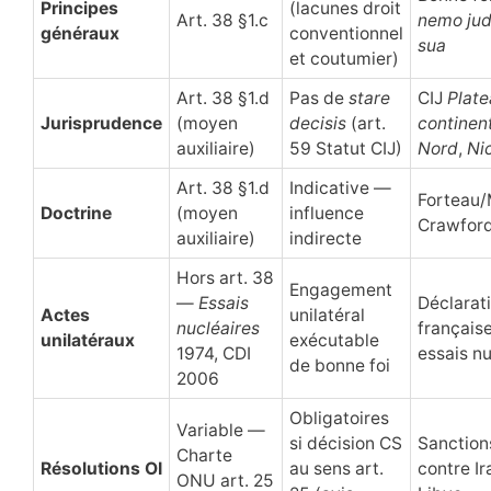
Principes
(lacunes droit
Art. 38 §1.c
nemo jud
généraux
conventionnel
sua
et coutumier)
Art. 38 §1.d
Pas de
stare
CIJ
Plate
Jurisprudence
(moyen
decisis
(art.
continen
auxiliaire)
59 Statut CIJ)
Nord
,
Ni
Art. 38 §1.d
Indicative —
Forteau/
Doctrine
(moyen
influence
Crawford
auxiliaire)
indirecte
Hors art. 38
Engagement
—
Essais
Déclarat
Actes
unilatéral
nucléaires
français
unilatéraux
exécutable
1974, CDI
essais nu
de bonne foi
2006
Obligatoires
Variable —
si décision CS
Sanctio
Charte
Résolutions OI
au sens art.
contre Ir
ONU art. 25