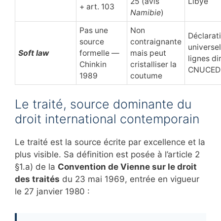
25 (avis
Libye
+ art. 103
Namibie
)
Pas une
Non
Déclarat
source
contraignante
universel
Soft law
formelle —
mais peut
lignes di
Chinkin
cristalliser la
CNUCED
1989
coutume
Le traité, source dominante du
droit international contemporain
Le traité est la source écrite par excellence et la
plus visible. Sa définition est posée à l’article 2
§1.a) de la
Convention de Vienne sur le droit
des traités
du 23 mai 1969, entrée en vigueur
le 27 janvier 1980 :