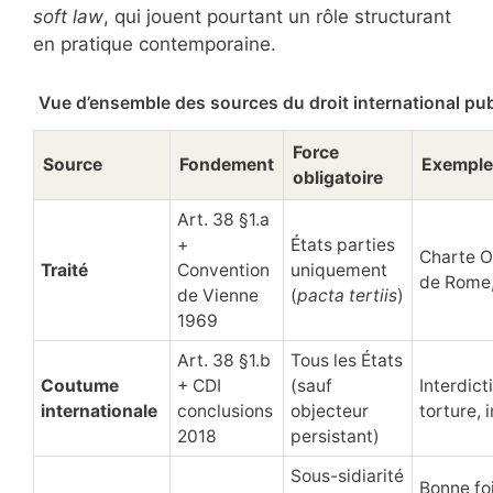
soft law
, qui jouent pourtant un rôle structurant
en pratique contemporaine.
Vue d’ensemble des sources du droit international pub
Force
Source
Fondement
Exemple
obligatoire
Art. 38 §1.a
+
États parties
Charte O
Traité
Convention
uniquement
de Rome
de Vienne
(
pacta tertiis
)
1969
Art. 38 §1.b
Tous les États
Coutume
+ CDI
(sauf
Interdict
internationale
conclusions
objecteur
torture,
2018
persistant)
Sous-sidiarité
Bonne foi