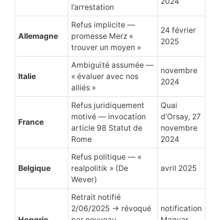
2024
l’arrestation
Refus implicite —
24 février
Allemagne
promesse Merz «
2025
trouver un moyen »
Ambiguïté assumée —
novembre
Italie
« évaluer avec nos
2024
alliés »
Refus juridiquement
Quai
motivé — invocation
d’Orsay, 27
France
article 98 Statut de
novembre
Rome
2024
Refus politique — «
Belgique
realpolitik » (De
avril 2025
Wever)
Retrait notifié
2/06/2025 → révoqué
notification
Hongrie
par nouveau
Magyar